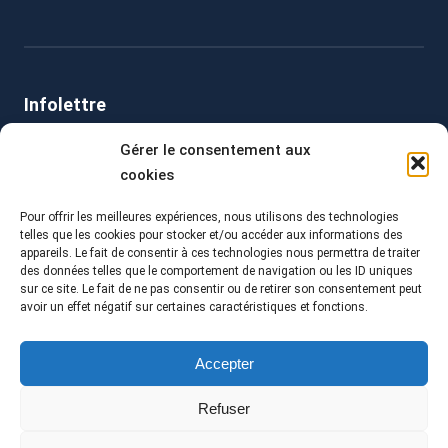
Infolettre
Inscrivez-vous dès maintenant à notre infolettre !
Gérer le consentement aux
cookies
Pour offrir les meilleures expériences, nous utilisons des technologies
Clavardez avec nous!
telles que les cookies pour stocker et/ou accéder aux informations des
appareils. Le fait de consentir à ces technologies nous permettra de traiter
des données telles que le comportement de navigation ou les ID uniques
sur ce site. Le fait de ne pas consentir ou de retirer son consentement peut
avoir un effet négatif sur certaines caractéristiques et fonctions.
© Tous droits réservés - Collège Alma, Entreprises et collectivités I
Accepter
Conception Web :
Polka/Arsenal
Politique de confidentialité et des renseignements personnels
Refuser